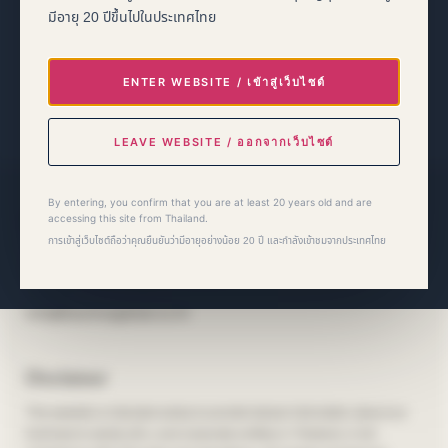
28–30 August 2026
มีอายุ 20 ปีขึ้นไปในประเทศไทย
Queen Sirikit National Convention Center
Bangkok Nippon Haku 2026
ENTER WEBSITE / เข้าสู่เว็บไซต์
→
Event information
LEAVE WEBSITE / ออกจากเว็บไซต์
By entering, you confirm that you are at least 20 years old and are
Bacchus Global Co., Ltd.
accessing this site from Thailand.
การเข้าสู่เว็บไซต์ถือว่าคุณยืนยันว่ามีอายุอย่างน้อย 20 ปี และกำลังเข้าชมจากประเทศไทย
36/20 Soi Sukhumvit 39, Sukhumvit Road,
Khlong Tan Nuea, Watthana, Bangkok 10110
Disclaimer
This website is intended solely to provide factual information about our
business to adults (20+) and corporate entities in Thailand, in full