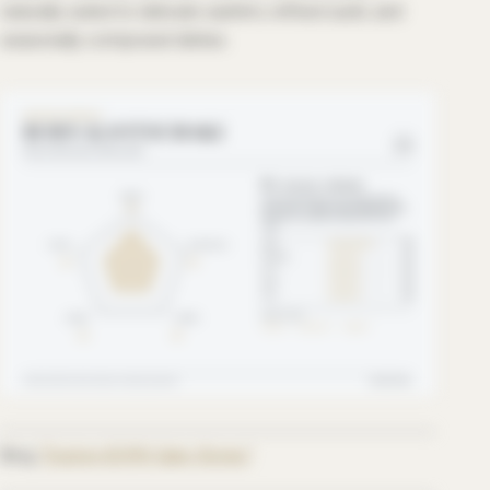
naturally suited to delicate sashimi, refined sushi, and
seasonally composed dishes.
Blog
“Explore BORN Sake Stories”