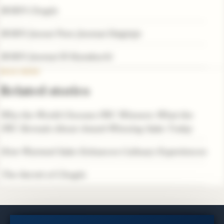
BORN Chogin
BORN Junsui Pure Junmai-Daiginjo
BORN Junmai 55 Karakuchi
READ MORE
Related stories
Why the World Chooses IWC Winners: What the
IWC Reveals About Award-Winning Sake Today
How Warmed Sake Enhances Culinary Experiences
The Secret of Chogin