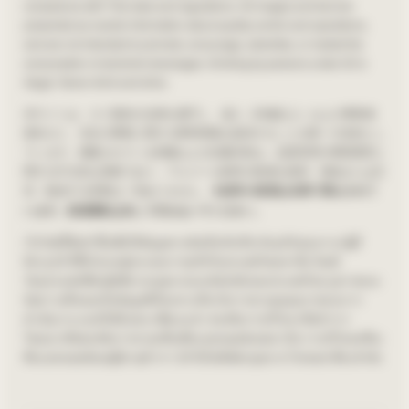
compliance with Thai laws and regulations. All images and text are
presented as neutral information about quality control and operations,
and are not intended to promote, encourage, advertise, or market the
consumption of alcoholic beverages. Drinking by persons under 20 is
illegal. Never drink and drive.
本サイトは、タイ国内の法律を遵守し、成人（20歳以上）および事業者
様向けに、当社の事業に関する事実情報を提供することを唯一の目的とし
ています。掲載されている画像および記載内容は、品質管理や事業運営に
関する中立的な情報であり、アルコール飲料の飲酒を推奨・奨励または広
告・販促する意図は一切ありません。
未成年の飲酒は法律で禁止されて
います。飲酒運転は決して行わないでください。
เว็บไซต์นี้จัดทำขึ้นเพื่อให้ข้อมูลตามข้อเท็จจริงเกี่ยวกับธุรกิจของเราแก่ผู้ที่
มีอายุ 20 ปีขึ้นไปและผู้ประกอบการธุรกิจในประเทศไทยเท่านั้น โดยมี
วัตถุประสงค์เพื่อปฏิบัติตามกฎหมายและข้อบังคับของประเทศไทย รูปภาพและ
ข้อความทั้งหมดเป็นข้อมูลที่เป็นกลางเกี่ยวกับการควบคุมคุณภาพและการ
ดำเนินงาน และมิได้มีเจตนาเพื่อแนะนำ ส่งเสริมการบริโภค หรือทำการ
โฆษณาหรือส่งเสริมการขายเครื่องดื่มแอลกอฮอล์แต่อย่างใด การบริโภคเครื่อง
ดื่มแอลกอฮอล์ของผู้มีอายุต่ำกว่า 20 ปีเป็นสิ่งผิดกฎหมาย โปรดอย่าดื่มแล้วขับ