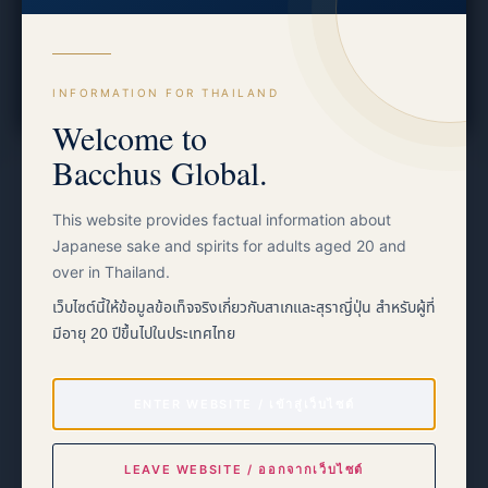
Follow on Instagram
Facebook
INFORMATION FOR THAILAND
Welcome to
Bacchus Global.
This website provides factual information about
Japanese sake and spirits for adults aged 20 and
over in Thailand.
เว็บไซต์นี้ให้ข้อมูลข้อเท็จจริงเกี่ยวกับสาเกและสุราญี่ปุ่น สำหรับผู้ที่
EVENT INFORMATION
28–30 August 2026
มีอายุ 20 ปีขึ้นไปในประเทศไทย
Queen Sirikit National Convention Center
Bangkok Nippon Haku 2026
ENTER WEBSITE / เข้าสู่เว็บไซต์
→
Event information
LEAVE WEBSITE / ออกจากเว็บไซต์