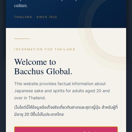
purposes only.
culture.
เราถ่ายทอดเรื่องราวจากผู้ผลิต บันทึกรสชาติ และศาสตร์แห่ง
THAILAND · SINCE 2010
โคจิและการหมัก — เพื่อการศึกษาและวัฒนธรรมเท่านั้น
Follow on Instagram
Facebook
INFORMATION FOR THAILAND
Welcome to
Bacchus Global.
This website provides factual information about
Japanese sake and spirits for adults aged 20 and
over in Thailand.
เว็บไซต์นี้ให้ข้อมูลข้อเท็จจริงเกี่ยวกับสาเกและสุราญี่ปุ่น สำหรับผู้ที่
EVENT INFORMATION
28–30 August 2026
มีอายุ 20 ปีขึ้นไปในประเทศไทย
Queen Sirikit National Convention Center
Bangkok Nippon Haku 2026