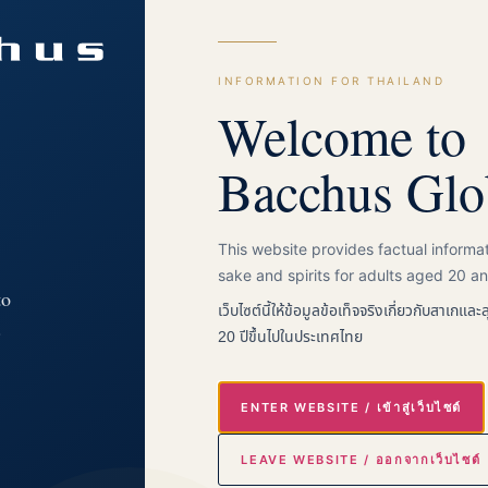
y bottle
d the craft of koji & fermentation — for educational and cultural purp
INFORMATION FOR THAILAND
ติ และศาสตร์แห่งโคจิและการหมัก — เพื่อการศึกษาและวัฒนธรรมเท่านั้น
Welcome to
ok
Bacchus Glo
This website provides factual inform
RMATION
ugust 2026
sake and spirits for adults aged 20 an
to
เว็บไซต์นี้ให้ข้อมูลข้อเท็จจริงเกี่ยวกับสาเกและสุ
National Convention Center
.
20 ปีขึ้นไปในประเทศไทย
on Haku 2026
ENTER WEBSITE / เข้าสู่เว็บไซต์
LEAVE WEBSITE / ออกจากเว็บไซต์
Disclaimer