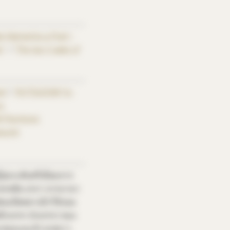
ke Named by a Poet—
e”
/
“The top 5 sales of
a”
/
“KOTSUZUMI Yu-
u
 Plumtonic
a-Ari
่ปุ่นระดับพรีเมียมจาก
ยรสส้ม plum จากบานา
ัดเมล็ดพลาเม็กให้งอม
Baishin (Baishin) ของ
ลมกล่อมและค้างรสยาว