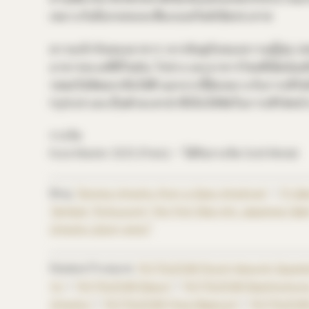
เหมาะกับค็อกเทลและดื่มแบบสไตล์เปิดประสาท
ความเข้ากันของอาหาร:
ควรจับคู่กับของหวานญี่ปุ่น (เ
อาหารทะเลที่มีไขมัน, ไก่ย่าง และอาหารไทยที่เผ็ดน้อย
รสผลไม้พัดยกกลิ่นได้ดี นอกจากนี้ยังเหมาะกับการเสิร
highball และเป็นตัวละครนำที่เห็นได้ชัดในการเสิร์ฟหน้
รางวัล:
Kura Master 2025 (Paris) — ได้รับรางวัล Gold Medal
Blog
“Serving Umeshu from a Glass Amphora”
/
“A Sa
Tamba’s “Kotsuzumi,” the First Step into Japanese Sak
Umeshu (plum wine)”
Related Products
“KOTSUZUMI Rojoh-Hana-Ari Sazank
Yu”
/
“KOTSUZUMI Baijun”
/
“KOTSUZUMI Baishinshunj
Umeshu”
/
“KOTSUZUMI Flora Magnum”
/
“KOTSUZUMI