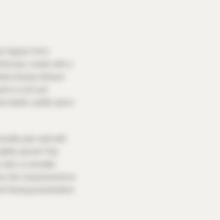
m liqueur from
fecture, made with a
hite brandy-infused
t is a rich yet
it depth, subtle spice-
idity pair well with
ightly spiced Thai
 also a versatile
ere the visual presence
st-facing presentation