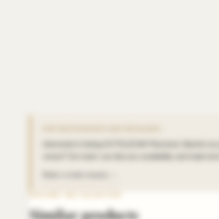
FOR RESTAURANTS AND RETAILERS
Interested in listing
KOTSUZUMI Plumtonic Baishin
at 
venue? Our team can discuss availability and trade ter
Make a trade enquiry →
EXPLORE THE COLLECTION
Similar products