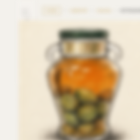
/
LIQUEUR
/
Umeshu
/
KOTSUZUMI
HOME
LINE