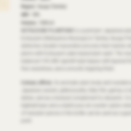
Region
Hyogo (Tamba)
ABV
18%
Volume
1500 ml
KOTSUZUMI PLUMTONIC
is a premium Japanese plu
Kotsuzumi (Nishiyama Shuzoujo) in Tamba, Hyogo Pre
distinctive double-maceration process that marries w
plums with Kotsuzumi sake-based plum spirit. The resul
balanced 16% ABV aperitif-style liqueur with layered fru
free sweetness, and a smooth, lingering finish.
Culinary affinity:
Its aromatic plum body and rounded ac
Japanese sweets, grilled poultry, fatty fish, gamey or l
dishes, and as a textural complement to desserts. It is
highball base and a stylish pour-at-counter option wh
of real plum pieces in the bottle can be used as a gue
point.