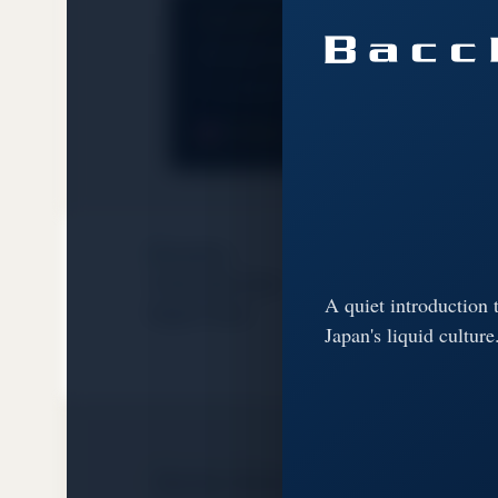
Discover the culture behind ever
We share brewery stories, tasting notes an
เราถ่ายทอดเรื่องราวจากผู้ผลิต บันทึกรสชา
Follow on Instagram
Facebo
EVENT INFO
28–30 A
A quiet introduction 
Queen Sirikit 
Japan's liquid culture
Bangkok Nipp
Bacchus Global Co., Ltd.