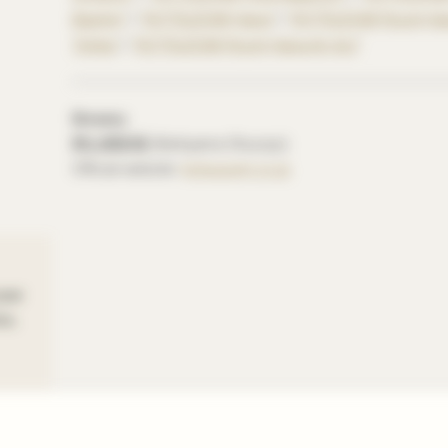
Baishin”
/
“KOTSUZUMI Hana”
/
“KOTSUZUMI Rojoh-Han
Tohka”
/
“KOTSUZUMI Rojoh-Hana-Ari Aoi”
Brewery
西山酒造場 (Nishiyama Shuzojo)
Official website:
kotsuzumi.co.jp
your
ms.