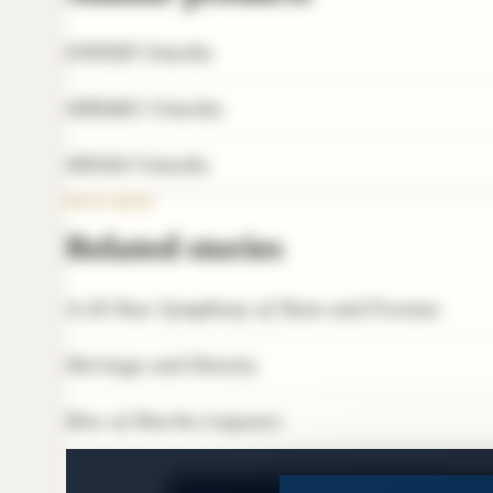
ENISHI Umeshu
HIRAKU Umeshu
MISAO Umeshu
READ MORE
Related stories
A 20-Year Symphony of Taste and Fortune
Heritage and Density
Rise of Shochu Liqueurs