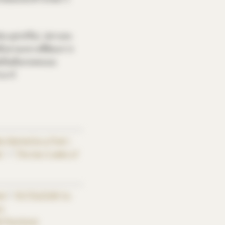
ช่น มุส/ครีม), ปลาและ
ถึงปานกลางที่ต้องการ
์ฟเป็นค็อกเทลแบบ
าบาร์
ke Named by a Poet—
e”
/
“The top 5 sales of
a”
/
“KOTSUZUMI Yu-
u
 Plumtonic