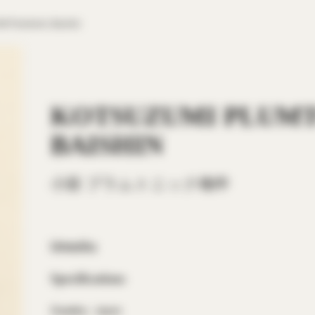
 Plumtonic Baishin
KOTSUZUMI PLUM
BAISHIN
小鼓 プラムトニック梅申
Umeshu
Specifications
Country
Japan