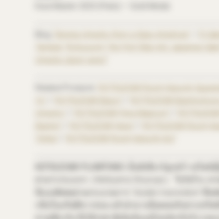
Kura Master 2025 (Paris) — Gold Medal.
Blog
“Serving Umeshu from a Glass Amphora”
/
“A Sa
Tamba’s “Kotsuzumi,” the First Step into Japanese Sak
Umeshu (plum wine)”
Related Products
“KOTSUZUMI Rojoh-Hana-Ari Sazank
Yu”
/
“KOTSUZUMI Baijun”
/
“KOTSUZUMI Baishinshunj
Umeshu”
/
“KOTSUZUMI Flora Magnum”
/
“KOTSUZUMI
Baishin”
/
“KOTSUZUMI Hana”
/
“KOTSUZUMI Rojoh-Han
Tohka”
/
“KOTSUZUMI Rojoh-Hana-Ari Aoi”
KOTSUZUMI PLUMTONIC
เป็นลิเคียวร์ลูกพร้าวสไตล์ญี
ค่าย Kotsuzumi（Nishiyama Shuzoujo） ในไฮโกะ สา
นี่แบบพิเศษผ่านกระบวนการ “double maceration” คืออ
กลิ่นในบรั่นดีขาวก่อน แล้วนำมาบล็อดเดจกับสาเกสไตล์
ค่ายเดียวกัน จึงได้รสชาติเข้มข้นแต่ไม่หนักเกินไป ก