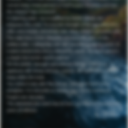
carved away ninety percent of itself to pour its entire soul into
the essence that remained.
In freezing water, rice is washed by hand—slowly, ten
kilograms at a time. To trust the strength of the ingredient is to
offer one’s hands and simply wait. Here, respect precedes skill.
The sake born of this devotion returns to the dark. In the
chilled cellar, it sleeps for one, ten, sometimes twenty years. In
a place where only time is allowed to speak, the liquid gathers
a depth that words cannot capture.
On the palate, strength and softness merge. It seeks no
applause with showy aromas; instead, the flavor takes root
deep within the body.
You notice it only after the last sip: your spine feels a little
straighter. It is not pride on display, but a quiet confidence
forged over decades.
The sanctuary you seek may lie here, just beyond these twenty
years of stillness.