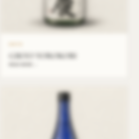
GIKYO
GIKYO YOROKOBI
READ MORE
→