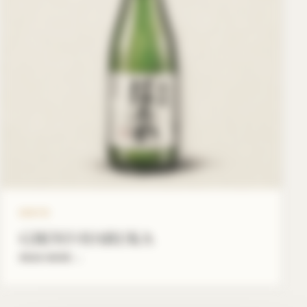
GIKYO
GIKYO HARUKA
READ MORE
→