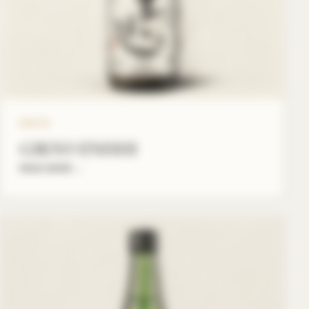
GIKYO
GIKYO ENISHI
READ MORE
→