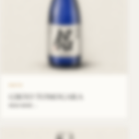
GIKYO
GIKYO TOMOGARA
READ MORE
→