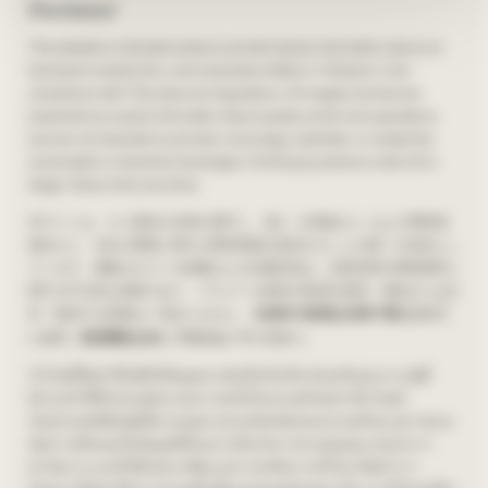
Disclaimer
This website is intended solely to provide factual information about our
business to adults (20+) and corporate entities in Thailand, in full
compliance with Thai laws and regulations. All images and text are
presented as neutral information about quality control and operations,
and are not intended to promote, encourage, advertise, or market the
consumption of alcoholic beverages. Drinking by persons under 20 is
illegal. Never drink and drive.
本サイトは、タイ国内の法律を遵守し、成人（20歳以上）および事業者
様向けに、当社の事業に関する事実情報を提供することを唯一の目的とし
ています。掲載されている画像および記載内容は、品質管理や事業運営に
関する中立的な情報であり、アルコール飲料の飲酒を推奨・奨励または広
告・販促する意図は一切ありません。
未成年の飲酒は法律で禁止されて
います。飲酒運転は決して行わないでください。
เว็บไซต์นี้จัดทำขึ้นเพื่อให้ข้อมูลตามข้อเท็จจริงเกี่ยวกับธุรกิจของเราแก่ผู้ที่
มีอายุ 20 ปีขึ้นไปและผู้ประกอบการธุรกิจในประเทศไทยเท่านั้น โดยมี
วัตถุประสงค์เพื่อปฏิบัติตามกฎหมายและข้อบังคับของประเทศไทย รูปภาพและ
ข้อความทั้งหมดเป็นข้อมูลที่เป็นกลางเกี่ยวกับการควบคุมคุณภาพและการ
ดำเนินงาน และมิได้มีเจตนาเพื่อแนะนำ ส่งเสริมการบริโภค หรือทำการ