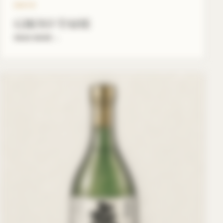
GIKYO
GIKYO TAHE
READ MORE
→