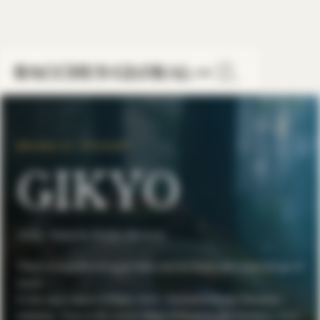
HOME
/
COLLECTIONS
/
SAKE
/
GIKYO
LINE
BROWSE BY CATEGORY
GIKYO
Aichi, Yamachu Honke Brewery
There is a profound quiet held only by those who have let go of
much.
In the open plains of Aisai, Aichi, Yamachū Honke Brewery
endures. True to the name Gikyō (Chivalry), this brewery once