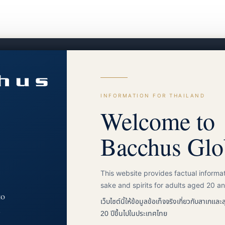
y bottle
d the craft of koji & fermentation — for educational and cultural purp
INFORMATION FOR THAILAND
ติ และศาสตร์แห่งโคจิและการหมัก — เพื่อการศึกษาและวัฒนธรรมเท่านั้น
Welcome to
ok
Bacchus Glo
This website provides factual inform
RMATION
ugust 2026
sake and spirits for adults aged 20 an
to
เว็บไซต์นี้ให้ข้อมูลข้อเท็จจริงเกี่ยวกับสาเกและสุ
National Convention Center
.
20 ปีขึ้นไปในประเทศไทย
on Haku 2026