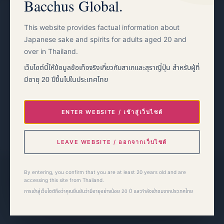
Bacchus Global.
This website provides factual information about
Japanese sake and spirits for adults aged 20 and
over in Thailand.
เว็บไซต์นี้ให้ข้อมูลข้อเท็จจริงเกี่ยวกับสาเกและสุราญี่ปุ่น สำหรับผู้ที่
EVENT INFORMATION
28–30 August 2026
มีอายุ 20 ปีขึ้นไปในประเทศไทย
Queen Sirikit National Convention Center
Bangkok Nippon Haku 2026
ENTER WEBSITE / เข้าสู่เว็บไซต์
→
Event information
LEAVE WEBSITE / ออกจากเว็บไซต์
By entering, you confirm that you are at least 20 years old and are
Bacchus Global Co., Ltd.
accessing this site from Thailand.
การเข้าสู่เว็บไซต์ถือว่าคุณยืนยันว่ามีอายุอย่างน้อย 20 ปี และกำลังเข้าชมจากประเทศไทย
36/20 Soi Sukhumvit 39, Sukhumvit Road,
Khlong Tan Nuea, Watthana, Bangkok 10110