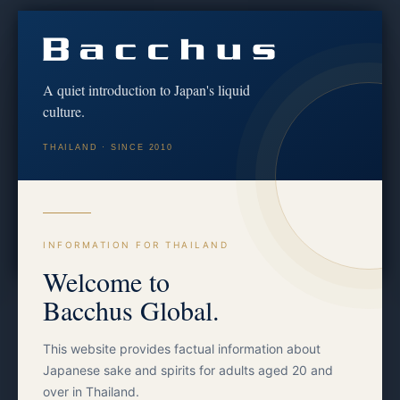
Discover the culture behind every bottle
We share brewery stories, tasting notes and the craft of
koji & fermentation — for educational and cultural
A quiet introduction to Japan's liquid
purposes only.
culture.
เราถ่ายทอดเรื่องราวจากผู้ผลิต บันทึกรสชาติ และศาสตร์แห่ง
THAILAND · SINCE 2010
โคจิและการหมัก — เพื่อการศึกษาและวัฒนธรรมเท่านั้น
Follow on Instagram
Facebook
INFORMATION FOR THAILAND
Welcome to
Bacchus Global.
This website provides factual information about
Japanese sake and spirits for adults aged 20 and
over in Thailand.