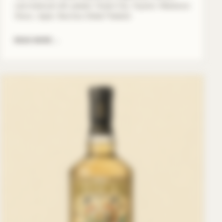
cast-metal pot still, peated, Tonami City, Toyama. Wakatsuru
Shuzo, Japan. Bacchus Global Thailand.
READ MORE
→