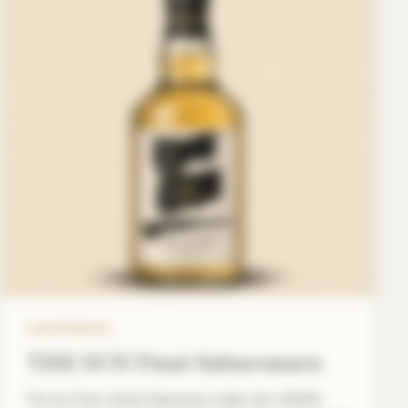
SABUROMARU
THE SUN Final Saburomaru
The Sun Final, limited Saburomaru single malt, ZEMON