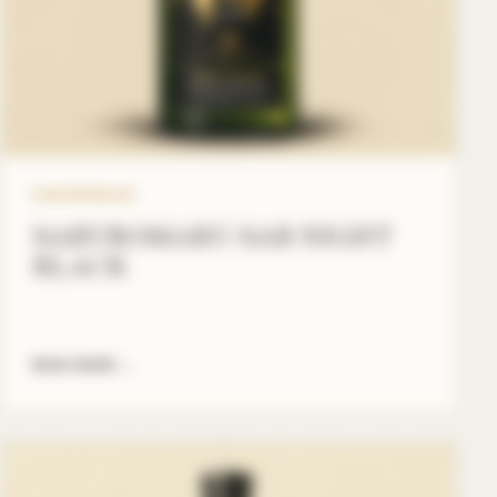
SABUROMARU
SABUROMARU SAB NIGHT
BLACK
READ MORE
→