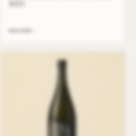
RED
READ MORE
→