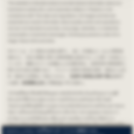
This website is intended solely to provide factual information about our
business to adults (20+) and corporate entities in Thailand, in full
compliance with Thai laws and regulations. All images and text are
presented as neutral information about quality control and operations,
and are not intended to promote, encourage, advertise, or market the
consumption of alcoholic beverages. Drinking by persons under 20 is
illegal. Never drink and drive.
本サイトは、タイ国内の法律を遵守し、成人（20歳以上）および事業者
様向けに、当社の事業に関する事実情報を提供することを唯一の目的とし
ています。掲載されている画像および記載内容は、品質管理や事業運営に
関する中立的な情報であり、アルコール飲料の飲酒を推奨・奨励または広
告・販促する意図は一切ありません。
未成年の飲酒は法律で禁止されて
います。飲酒運転は決して行わないでください。
เว็บไซต์นี้จัดทำขึ้นเพื่อให้ข้อมูลตามข้อเท็จจริงเกี่ยวกับธุรกิจของเราแก่ผู้ที่
มีอายุ 20 ปีขึ้นไปและผู้ประกอบการธุรกิจในประเทศไทยเท่านั้น โดยมี
วัตถุประสงค์เพื่อปฏิบัติตามกฎหมายและข้อบังคับของประเทศไทย รูปภาพและ
ข้อความทั้งหมดเป็นข้อมูลที่เป็นกลางเกี่ยวกับการควบคุมคุณภาพและการ
ดำเนินงาน และมิได้มีเจตนาเพื่อแนะนำ ส่งเสริมการบริโภค หรือทำการ
โฆษณาหรือส่งเสริมการขายเครื่องดื่มแอลกอฮอล์แต่อย่างใด การบริโภคเครื่อง
Analytics cookies / คุกกี้วิเคราะห์ / アクセス解析Cookie
ดื่มแอลกอฮอล์ของผู้มีอายุต่ำกว่า 20 ปีเป็นสิ่งผิดกฎหมาย โปรดอย่าดื่มแล้วขับ