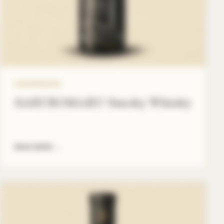
SABUROMARU
SABUROMARU Smoky Whisky
READ MORE
→