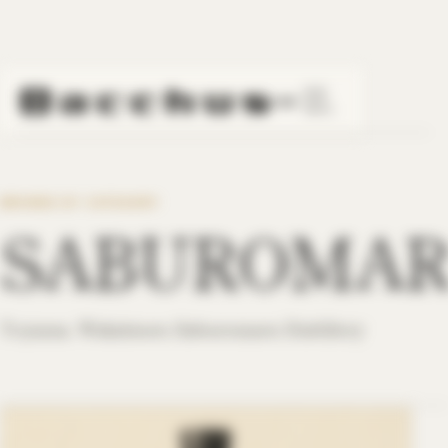
HOME
/
COLLECTIONS
/
WHISKY
/
SABUROMARU
LINE
BROWSE BY CATEGORY
SABUROMA
Toyama, Wakatsuru Saburomaru Distillery