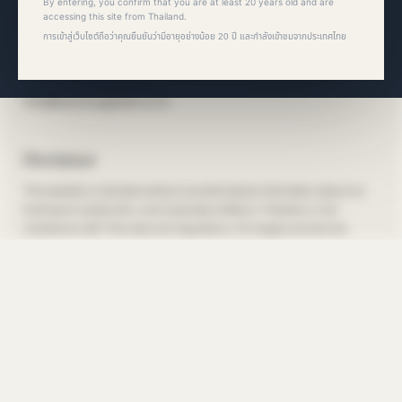
By entering, you confirm that you are at least 20 years old and are
Bacchus Global Co., Ltd.
accessing this site from Thailand.
การเข้าสู่เว็บไซต์ถือว่าคุณยืนยันว่ามีอายุอย่างน้อย 20 ปี และกำลังเข้าชมจากประเทศไทย
36/20 Soi Sukhumvit 39, Sukhumvit Road,
Khlong Tan Nuea, Watthana, Bangkok 10110
Disclaimer
This website is intended solely to provide factual information about our
business to adults (20+) and corporate entities in Thailand, in full
compliance with Thai laws and regulations. All images and text are
presented as neutral information about quality control and operations,
and are not intended to promote, encourage, advertise, or market the
consumption of alcoholic beverages. Drinking by persons under 20 is
illegal. Never drink and drive.
本サイトは、タイ国内の法律を遵守し、成人（20歳以上）および事業者
様向けに、当社の事業に関する事実情報を提供することを唯一の目的とし
ています。掲載されている画像および記載内容は、品質管理や事業運営に
関する中立的な情報であり、アルコール飲料の飲酒を推奨・奨励または広