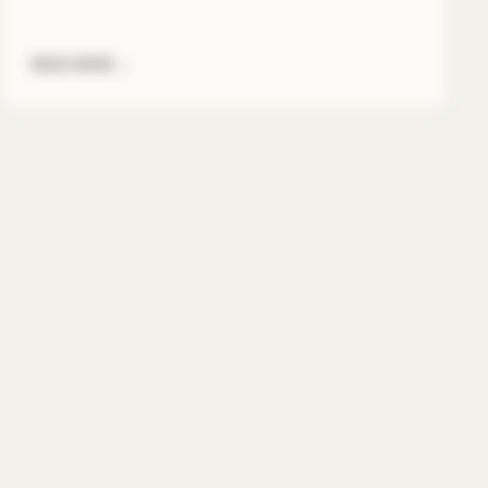
READ MORE
→