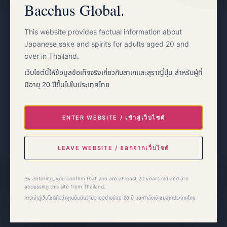
Bacchus Global.
This website provides factual information about
Japanese sake and spirits for adults aged 20 and
over in Thailand.
เว็บไซต์นี้ให้ข้อมูลข้อเท็จจริงเกี่ยวกับสาเกและสุราญี่ปุ่น สำหรับผู้ที่
EVENT INFORMATION
28–30 August 2026
มีอายุ 20 ปีขึ้นไปในประเทศไทย
Queen Sirikit National Convention Center
Bangkok Nippon Haku 2026
ENTER WEBSITE / เข้าสู่เว็บไซต์
→
Event information
LEAVE WEBSITE / ออกจากเว็บไซต์
By entering, you confirm that you are at least 20 years old and are
Bacchus Global Co., Ltd.
accessing this site from Thailand.
การเข้าสู่เว็บไซต์ถือว่าคุณยืนยันว่ามีอายุอย่างน้อย 20 ปี และกำลังเข้าชมจากประเทศไทย
36/20 Soi Sukhumvit 39, Sukhumvit Road,
Khlong Tan Nuea, Watthana, Bangkok 10110