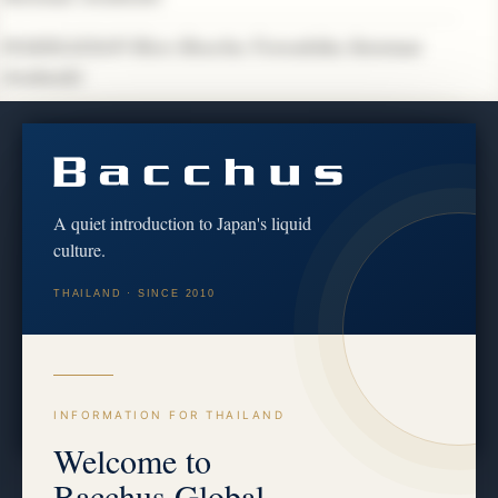
HAKKAISAN Rice Shochu Yoroshiku Senman
Arubeshi
Discover the culture behind every bottle
We share brewery stories, tasting notes and the craft of
koji & fermentation — for educational and cultural
A quiet introduction to Japan's liquid
purposes only.
culture.
เราถ่ายทอดเรื่องราวจากผู้ผลิต บันทึกรสชาติ และศาสตร์แห่ง
THAILAND · SINCE 2010
โคจิและการหมัก — เพื่อการศึกษาและวัฒนธรรมเท่านั้น
Follow on Instagram
Facebook
INFORMATION FOR THAILAND
Welcome to
Bacchus Global.