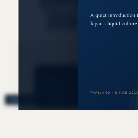
EVENT INFO
28–30 A
A quiet introduction 
Queen Sirikit 
Japan's liquid culture
Bangkok Nipp
Bacchus Global Co., Ltd.
PRIVACY CHOICES · ตัวเลือกความเป็นส่วนตัว · プライバシー
36/20 Soi Sukhumvit 39, Sukhumvit Road,
Analytics cookies / คุกกี้วิเคราะห์ / アクセス
Khlong Tan Nuea, Watthana, Bangkok 10110
Optional analytics help us understand visits. Nothing is sent 
คุกกี้วิเคราะห์เป็นทางเลือก และจะไม่ส่งข้อมูลจนกว่าคุณจะยอมรับ
THAILAND · SINCE 201
アクセス解析Cookieは任意です。同意するまでデータは送信さ
Cookie settings / ตั้งค่าคุกกี้ / Cookie設定
Privacy Policy / นโยบายความเป็นส่วนตัว / プライバシーポリシー