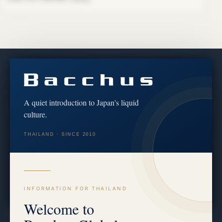
Discover the culture behind every bottle
We share brewery stories, tasting notes and the craft of
koji & fermentation — for educational and cultural
A quiet introduction to Japan's liquid
purposes only.
culture.
เราถ่ายทอดเรื่องราวจากผู้ผลิต บันทึกรสชาติ และศาสตร์แห่ง
THAILAND · SINCE 2010
โคจิและการหมัก — เพื่อการศึกษาและวัฒนธรรมเท่านั้น
Follow on Instagram
Facebook
INFORMATION FOR THAILAND
Welcome to