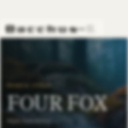
HOME
/
COLLECTIONS
/
SAKE
/
FOUR FOX
LINE
BROWSE BY CATEGORY
FOUR FOX
Niigata, Naeba Brewery