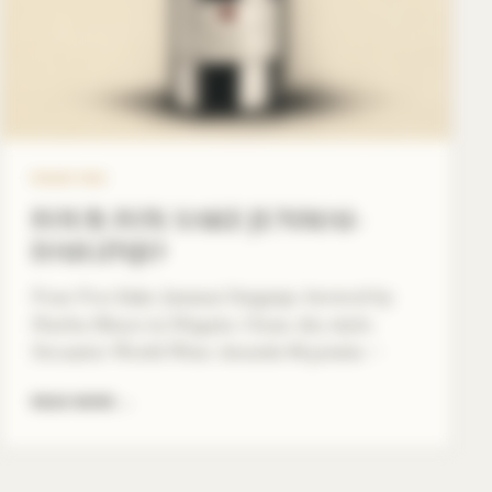
FOUR FOX
FOUR FOX SAKE JUNMAI-
DAIGINJO
Four Fox Sake Junmai Daiginjo, brewed by
Naeba Shuzo in Niigata. Clean, dry style;
Decanter World Wine Awards 94 points.
Bacchus Global Thailand.
READ MORE
→