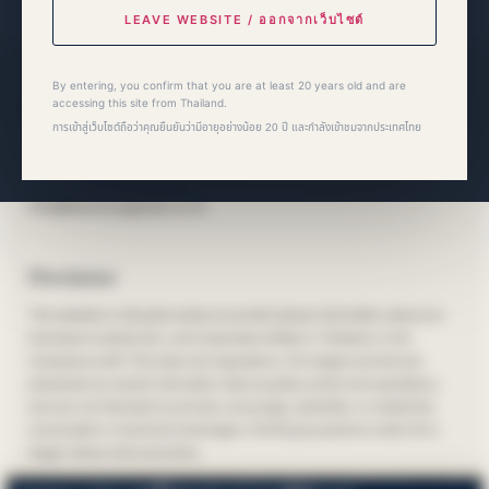
LEAVE WEBSITE / ออกจากเว็บไซต์
By entering, you confirm that you are at least 20 years old and are
Bacchus Global Co., Ltd.
accessing this site from Thailand.
การเข้าสู่เว็บไซต์ถือว่าคุณยืนยันว่ามีอายุอย่างน้อย 20 ปี และกำลังเข้าชมจากประเทศไทย
36/20 Soi Sukhumvit 39, Sukhumvit Road,
Khlong Tan Nuea, Watthana, Bangkok 10110
Disclaimer
This website is intended solely to provide factual information about our
business to adults (20+) and corporate entities in Thailand, in full
compliance with Thai laws and regulations. All images and text are
presented as neutral information about quality control and operations,
and are not intended to promote, encourage, advertise, or market the
consumption of alcoholic beverages. Drinking by persons under 20 is
illegal. Never drink and drive.
本サイトは、タイ国内の法律を遵守し、成人（20歳以上）および事業者