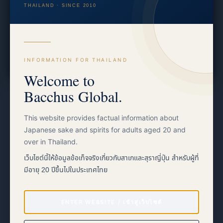
THAILAND · SINCE 2010
โคจิและการหมัก — เพื่อการศึกษาและวัฒนธรรมเท่านั้น
Follow on Instagram
Facebook
INFORMATION FOR THAILAND
Welcome to
Bacchus Global.
This website provides factual information about
Japanese sake and spirits for adults aged 20 and
over in Thailand.
เว็บไซต์นี้ให้ข้อมูลข้อเท็จจริงเกี่ยวกับสาเกและสุราญี่ปุ่น สำหรับผู้ที่
EVENT INFORMATION
28–30 August 2026
มีอายุ 20 ปีขึ้นไปในประเทศไทย
Queen Sirikit National Convention Center
Bangkok Nippon Haku 2026
ENTER WEBSITE / เข้าสู่เว็บไซต์
→
Event information