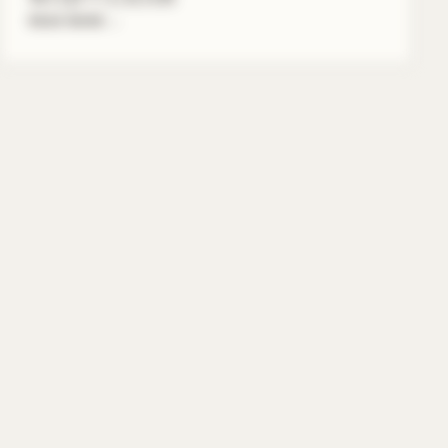
READ MORE
→