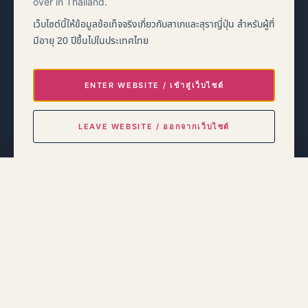
over in Thailand.
เว็บไซต์นี้ให้ข้อมูลข้อเท็จจริงเกี่ยวกับสาเกและสุราญี่ปุ่น สำหรับผู้ที่
EVENT INFORMATION
28–30 August 2026
มีอายุ 20 ปีขึ้นไปในประเทศไทย
Queen Sirikit National Convention Center
Bangkok Nippon Haku 2026
ENTER WEBSITE / เข้าสู่เว็บไซต์
→
Event information
LEAVE WEBSITE / ออกจากเว็บไซต์
By entering, you confirm that you are at least 20 years old and are
Bacchus Global Co., Ltd.
accessing this site from Thailand.
การเข้าสู่เว็บไซต์ถือว่าคุณยืนยันว่ามีอายุอย่างน้อย 20 ปี และกำลังเข้าชมจากประเทศไทย
36/20 Soi Sukhumvit 39, Sukhumvit Road,
Khlong Tan Nuea, Watthana, Bangkok 10110
Disclaimer