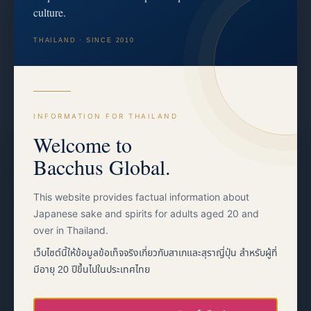
culture.
EVENT INFORMATION
28–30 August 2026
THAILAND · SINCE 2010
Queen Sirikit National Convention Center
Bangkok Nippon Haku 2026
→
Event information
INFORMATION FOR THAILAND
Welcome to
Bacchus Global.
Bacchus Global Co., Ltd.
36/20 Soi Sukhumvit 39, Sukhumvit Road,
This website provides factual information about
Khlong Tan Nuea, Watthana, Bangkok 10110
Japanese sake and spirits for adults aged 20 and
over in Thailand.
เว็บไซต์นี้ให้ข้อมูลข้อเท็จจริงเกี่ยวกับสาเกและสุราญี่ปุ่น สำหรับผู้ที่
มีอายุ 20 ปีขึ้นไปในประเทศไทย
Disclaimer
This website is intended solely to provide factual information about our