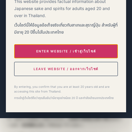
36/20 Soi Sukhumvit 39, Sukhumvit Road,
This website provides factual information about
Khlong Tan Nuea, Watthana, Bangkok 10110
Japanese sake and spirits for adults aged 20 and
over in Thailand.
เว็บไซต์นี้ให้ข้อมูลข้อเท็จจริงเกี่ยวกับสาเกและสุราญี่ปุ่น สำหรับผู้ที่
มีอายุ 20 ปีขึ้นไปในประเทศไทย
Disclaimer
This website is intended solely to provide factual information about our
ENTER WEBSITE / เข้าสู่เว็บไซต์
business to adults (20+) and corporate entities in Thailand, in full
compliance with Thai laws and regulations. All images and text are
presented as neutral information about quality control and operations,
LEAVE WEBSITE / ออกจากเว็บไซต์
and are not intended to promote, encourage, advertise, or market the
consumption of alcoholic beverages. Drinking by persons under 20 is
illegal. Never drink and drive.
By entering, you confirm that you are at least 20 years old and are
accessing this site from Thailand.
本サイトは、タイ国内の法律を遵守し、成人（20歳以上）および事業者
การเข้าสู่เว็บไซต์ถือว่าคุณยืนยันว่ามีอายุอย่างน้อย 20 ปี และกำลังเข้าชมจากประเทศไทย
様向けに、当社の事業に関する事実情報を提供することを唯一の目的とし
ています。掲載されている画像および記載内容は、品質管理や事業運営に
関する中立的な情報であり、アルコール飲料の飲酒を推奨・奨励または広
告・販促する意図は一切ありません。
未成年の飲酒は法律で禁止されて
います。飲酒運転は決して行わないでください。