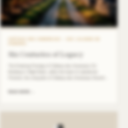
CHÂTEAU DES ANNEREAUX – AOC LALANDE DE
POMEROL
Six Centuries of Legacy
The Enduring Prestige of Château des Annereaux On
Bordeaux’s Right Bank, within the heart of Lalande-de-
Pomerol, the vineyards of Château des Annereaux flourish
just a stone’s throw from the prestigious borders of Pomerol.
Since the Annereau family first graced this land in 1390, the
READ MORE
→
art of winemaking has been preserved through the same
lineage for […]