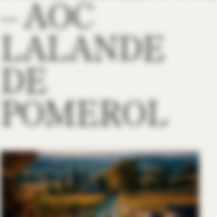
– AOC
LALANDE
DE
POMEROL