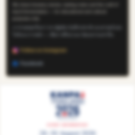
We share brewery stories, tasting notes and the craft of
koji & fermentation — for educational and cultural
purposes only.
เราถ่ายทอดเรื่องราวจากผู้ผลิต บันทึกรสชาติ และศาสตร์แห่ง
โคจิและการหมัก — เพื่อการศึกษาและวัฒนธรรมเท่านั้น
Follow on Instagram
Facebook
EVENT INFORMATION
28–30 August 2026