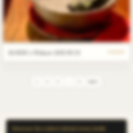
RONIN x Wakaze 2025/05/23
6 PHOTOS
1
2
3
…
5
NEXT
Discover the culture behind every bottle