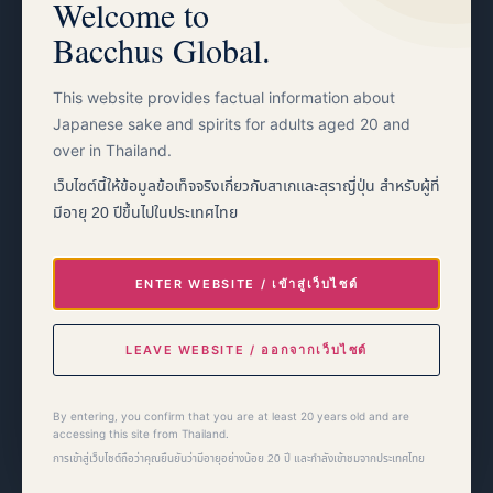
Welcome to
and are not intended to promote, encourage, advertise, or market the
Bacchus Global.
consumption of alcoholic beverages. Drinking by persons under 20 is
illegal. Never drink and drive.
This website provides factual information about
本サイトは、タイ国内の法律を遵守し、成人（20歳以上）および事業者
Japanese sake and spirits for adults aged 20 and
様向けに、当社の事業に関する事実情報を提供することを唯一の目的とし
over in Thailand.
ています。掲載されている画像および記載内容は、品質管理や事業運営に
関する中立的な情報であり、アルコール飲料の飲酒を推奨・奨励または広
เว็บไซต์นี้ให้ข้อมูลข้อเท็จจริงเกี่ยวกับสาเกและสุราญี่ปุ่น สำหรับผู้ที่
告・販促する意図は一切ありません。
未成年の飲酒は法律で禁止されて
มีอายุ 20 ปีขึ้นไปในประเทศไทย
います。飲酒運転は決して行わないでください。
เว็บไซต์นี้จัดทำขึ้นเพื่อให้ข้อมูลตามข้อเท็จจริงเกี่ยวกับธุรกิจของเราแก่ผู้ที่
มีอายุ 20 ปีขึ้นไปและผู้ประกอบการธุรกิจในประเทศไทยเท่านั้น โดยมี
ENTER WEBSITE / เข้าสู่เว็บไซต์
วัตถุประสงค์เพื่อปฏิบัติตามกฎหมายและข้อบังคับของประเทศไทย รูปภาพและ
ข้อความทั้งหมดเป็นข้อมูลที่เป็นกลางเกี่ยวกับการควบคุมคุณภาพและการ
LEAVE WEBSITE / ออกจากเว็บไซต์
ดำเนินงาน และมิได้มีเจตนาเพื่อแนะนำ ส่งเสริมการบริโภค หรือทำการ
โฆษณาหรือส่งเสริมการขายเครื่องดื่มแอลกอฮอล์แต่อย่างใด การบริโภคเครื่อง
ดื่มแอลกอฮอล์ของผู้มีอายุต่ำกว่า 20 ปีเป็นสิ่งผิดกฎหมาย โปรดอย่าดื่มแล้วขับ
By entering, you confirm that you are at least 20 years old and are
accessing this site from Thailand.
การเข้าสู่เว็บไซต์ถือว่าคุณยืนยันว่ามีอายุอย่างน้อย 20 ปี และกำลังเข้าชมจากประเทศไทย