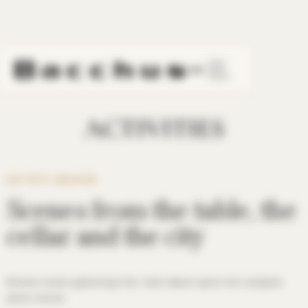
LINE
ACTIVITIES
ACTIVITY ARCHIVE
Scenes from the table, the
cellar and the city
Browse recent gatherings first. Each album opens the complete
photo record.